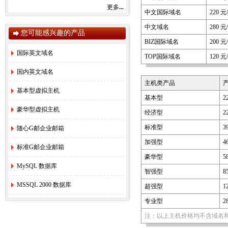
感谢您一直以来对赛友在线的关注和支持！
更多
...
中文国际域名
220 元
由于注册局成本上涨，我司将于2022年9月1
日开始对.com后缀域名注册和续费价格进行
中文域名
280 元
调整。
您可能感兴趣的产品
.com注册首年以及续费上涨幅度5元/每年，
BIZ国际域名
200 元
详情参考赛友在线域名价格总览。
国际英文域名
如果您需要使用，管理以上业务，敬请您提
TOP国际域名
120 元
早办理，谢谢!
国内英文域名
主机类产品
基本型虚拟主机
赛友在线
基本型
2
豪华型虚拟主机
2022年08月26日
经济型
2
标准型
3
随心G邮企业邮箱
2.
关于《全面实行域名实名制》的紧急通
知！
[2022-6-23]
加强型
4
标准G邮企业邮箱
3.
关于.com价格调整的通知
[2021-8-27]
豪华型
5
4.
香港独享服务器69硬件升级通知！
[2020-
MySQL 数据库
3-24]
智强型
8
5.
香港服务器机房线路升级维护通知
[2019-
MSSQL 2000 数据库
超强型
1
11-27]
专业型
2
6.
国际域名(.COM)续费价格调整通知
[2019-
8-21]
注：以上主机价格均不含域名和
7.
香港独享服务器71网站迁移通知！
[2018-