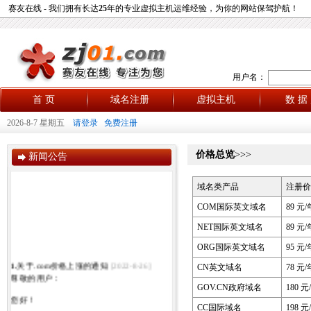
赛友在线 - 我们拥有长达
25
年的专业虚拟主机运维经验，为你的网站保驾护航！
用户名：
首 页
域名注册
虚拟主机
数 据
2026-8-7 星期五
请登录
免费注册
价格总览
>>>
新闻公告
域名类产品
注册价
COM国际英文域名
89 元/
NET国际英文域名
89 元/
ORG国际英文域名
95 元/
1.
关于.com价格上涨的通知
[2022-8-26]
CN英文域名
78 元/
尊敬的用户：
GOV.CN政府域名
180 元
您好！
CC国际域名
198 元