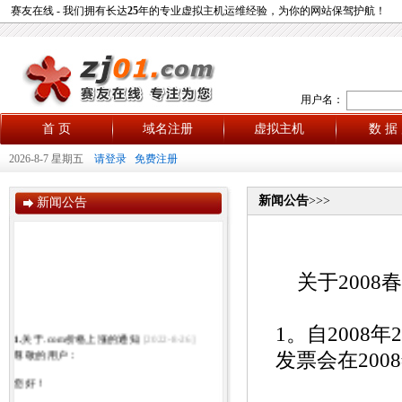
赛友在线 - 我们拥有长达
25
年的专业虚拟主机运维经验，为你的网站保驾护航！
用户名：
首 页
域名注册
虚拟主机
数 据
2026-8-7 星期五
请登录
免费注册
新闻公告
>>>
新闻公告
关于2008
1。自2008
1.
关于.com价格上涨的通知
[2022-8-26]
尊敬的用户：
发票会在200
您好！