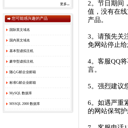
2。节日期间
感谢您一直以来对赛友在线的关注和支持！
更多
...
由于注册局成本上涨，我司将于2022年9月1
值，没有在线
日开始对.com后缀域名注册和续费价格进行
调整。
您可能感兴趣的产品
产品。
.com注册首年以及续费上涨幅度5元/每年，
详情参考赛友在线域名价格总览。
国际英文域名
如果您需要使用，管理以上业务，敬请您提
早办理，谢谢!
3。请预先关
国内英文域名
免网站停止给
基本型虚拟主机
赛友在线
4。客服QQ
豪华型虚拟主机
2022年08月26日
言。
2.
关于《全面实行域名实名制》的紧急通
随心G邮企业邮箱
知！
[2022-6-23]
标准G邮企业邮箱
3.
关于.com价格调整的通知
[2021-8-27]
5。强烈建议
4.
香港独享服务器69硬件升级通知！
[2020-
MySQL 数据库
3-24]
6。如遇严重
5.
香港服务器机房线路升级维护通知
[2019-
MSSQL 2000 数据库
11-27]
的网站保驾护
6.
国际域名(.COM)续费价格调整通知
[2019-
8-21]
7.
香港独享服务器71网站迁移通知！
[2018-
7。客服电话1