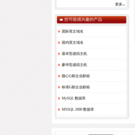
更多
...
感谢您一直以来对赛友在线的关注和支持！
由于注册局成本上涨，我司将于2022年9月1
日开始对.com后缀域名注册和续费价格进行
调整。
您可能感兴趣的产品
.com注册首年以及续费上涨幅度5元/每年，
详情参考赛友在线域名价格总览。
国际英文域名
如果您需要使用，管理以上业务，敬请您提
早办理，谢谢!
国内英文域名
基本型虚拟主机
赛友在线
豪华型虚拟主机
2022年08月26日
随心G邮企业邮箱
2.
关于《全面实行域名实名制》的紧急通
知！
[2022-6-23]
标准G邮企业邮箱
3.
关于.com价格调整的通知
[2021-8-27]
4.
香港独享服务器69硬件升级通知！
[2020-
MySQL 数据库
3-24]
MSSQL 2000 数据库
5.
香港服务器机房线路升级维护通知
[2019-
11-27]
6.
国际域名(.COM)续费价格调整通知
[2019-
8-21]
7.
香港独享服务器71网站迁移通知！
[2018-