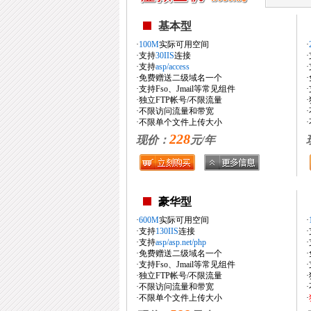
基本型
·
100M
实际可用空间
·
·支持
30IIS
连接
·支持
asp/access
·免费赠送二级域名一个
·支持Fso、Jmail等常见组件
·独立FTP帐号/不限流量
·不限访问流量和带宽
·不限单个文件上传大小
228
现价：
元/年
豪华型
·
600M
实际可用空间
·
·支持
130IIS
连接
·支持
asp/asp.net/php
·免费赠送二级域名一个
·支持Fso、Jmail等常见组件
·独立FTP帐号/不限流量
·不限访问流量和带宽
·不限单个文件上传大小
·