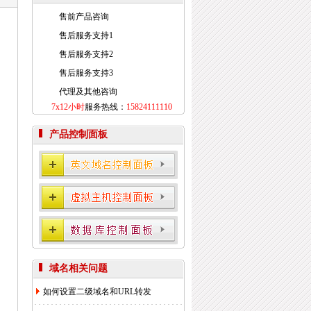
如果您需要使用，管理以上业务，敬请您提早办
售前产品咨询
理，谢谢!
售后服务支持1
售后服务支持2
赛友在
线
售后服务支持3
2022年08
26日
代理及其他咨询
7x12小时
服务热线：
15824111110
关于《全面实行域名实名制》的紧急通
知！
[2022-6-23]
产品控制面板
关于.com价格调整的通知
[2021-8-27]
香港独享服务器69硬件升级通知！
[2020-3-24]
香港服务器机房线路升级维护通知
[2019-11-27]
域名相关问题
如何设置二级域名和URL转发