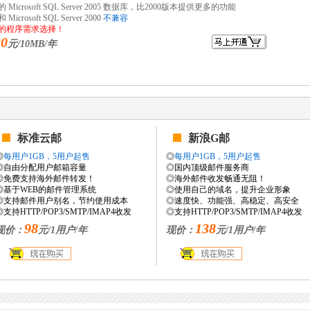
Microsoft SQL Server 2005 数据库，比2000版本提供更多的功能
crosoft SQL Server 2000
不兼容
的程序需求选择！
30
元/10MB/年
标准云邮
新浪G邮
◎
每用户1GB，5用户起售
◎
每用户1GB，5用户起售
◎自由分配用户邮箱容量
◎国内顶级邮件服务商
◎免费支持海外邮件转发！
◎海外邮件收发畅通无阻！
◎基于WEB的邮件管理系统
◎使用自己的域名，提升企业形象
◎支持邮件用户别名，节约使用成本
◎速度快、功能强、高稳定、高安全
◎支持HTTP/POP3/SMTP/IMAP4收发
◎支持HTTP/POP3/SMTP/IMAP4收发
98
138
现价：
元/1用户/年
现价：
元/1用户/年