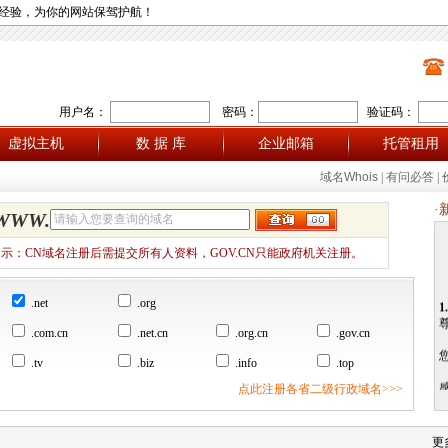
经验，为你的网站保驾护航！
用户名：
密码：
验证码：
虚拟主机
数 据 库
企业邮箱
托管租用
域名Whois
|
有问必答
|
·
WWW.
示：CN域名注册后需提交所有人资料，GOV.CN只能政府机关注册。
1.
.net
.org
.com.cn
.net.cn
.org.cn
.gov.cn
.tv
.biz
.info
.top
点此注册各省二级行政域名>>>
更