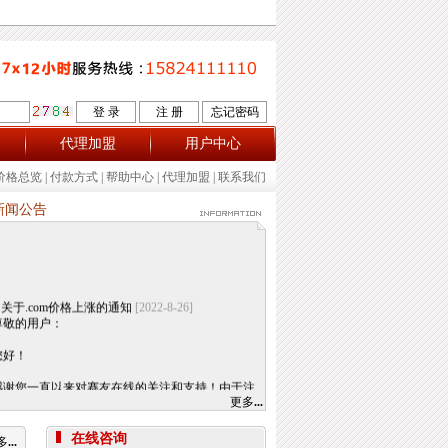
代理加盟
用户中心
价格总览
|
付款方式
|
帮助中心
|
代理加盟
|
联系我们
新闻公告
关于.com价格上涨的通知
[2022-8-26]
尊敬的用户：
您好！
感谢您一直以来对赛友在线的关注和支持！由于注
册局成本上涨，我司将于2022年9月1日开始对.com
更多
...
后缀域名注册和续费价格进行调整。
.com注册首年以及续费上涨幅度5元/每年，详情参
在线咨询
多
...
考赛友在线域名价格总览。